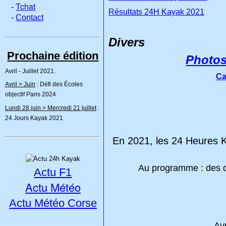
Tchat
-
Résultats 24H Kayak 2021
-
Contact
Divers
Prochaine édition
Photo
Avril - Juillet 2021.
Ca
Avril > Juin
: Défi des Écoles
objectif Paris 2024
Lundi 28 juin > Mercredi 21 juillet
:
24 Jours Kayak 2021
En 2021, les 24 Heures K
Au programme : des d
Actu F1
Actu Météo
Actu Météo Corse
Avr