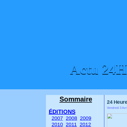
Actu 24
ACCUEIL
CONTACT
Sommaire
24 Heur
Vendredi 3 Avr
ÉDITIONS
2007
2008
2009
2010
2011
2012