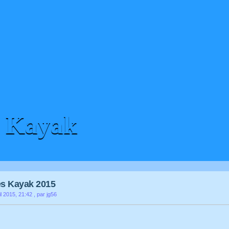
H Kayak
es Kayak 2015
il 2015, 21:42
, par jg56