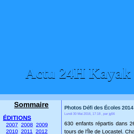
Actu 24H Kayak
ACCUEIL
CONTACT
Sommaire
Photos Défi des Écoles 2014
Lundi 30 Mai 2016, 17:18
, par jg56
ÉDITIONS
630 enfants répartis dans 26
2007
2008
2009
2010
2011
2012
tours de l'Île de Locastel. 