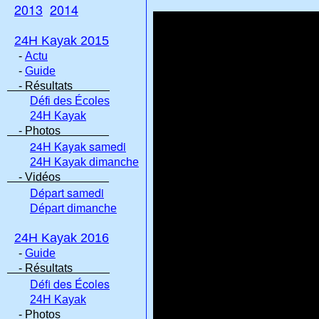
2013
2014
24H Kayak 2015
-
Actu
-
Guide
- Résultats
Défi des Écoles
24H Kayak
- Photos
24H Kayak samedi
24H Kayak dimanche
- Vidéos
Départ samedi
Départ dimanche
24H Kayak 2016
-
Guide
- Résultats
Défi des Écoles
24H Kayak
- Photos