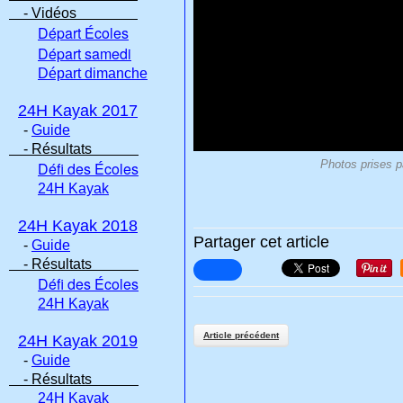
- Vidéos
Départ Écoles
Départ samedi
Départ dimanche
24H Kayak 2017
-
Guide
- Résultats
Défi des Écoles
Photos prises p
24H Kayak
24H Kayak 2018
Partager cet article
-
Guide
- Résultats
Défi des Écoles
24H Kayak
Article précédent
24H Kayak 2019
-
Guide
- Résultats
24H Kayak