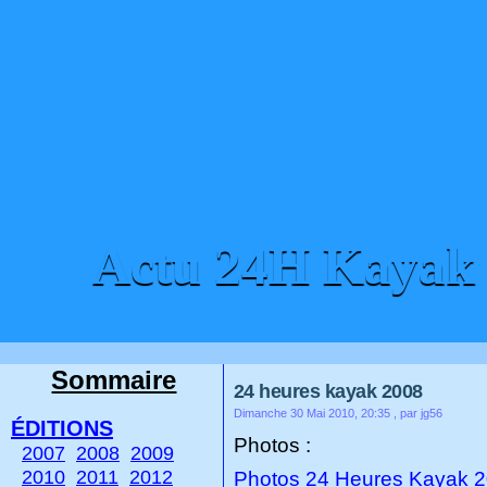
Actu 24H Kayak
ACCUEIL
CONTACT
Sommaire
24 heures kayak 2008
Dimanche 30 Mai 2010, 20:35
, par jg56
ÉDITIONS
Photos :
2007
2008
2009
2010
2011
2012
Photos 24 Heures Kayak 