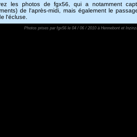
ez les photos de fgx56, qui a notamment capt
ements) de l'après-midi, mais également le passa
e l'écluse.
Photos prises par fgx56 le 04 / 06 / 2010 à Hennebont et Inzinz