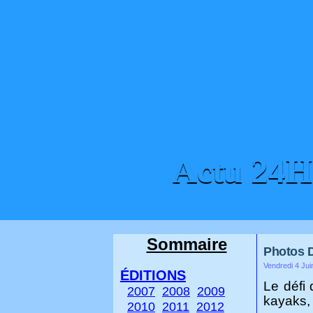
Actu 24
ACCUEIL
CONTACT
Sommaire
Photos D
Vendredi 4 Jui
ÉDITIONS
Le défi
2007
2008
2009
kayaks, 
2010
2011
2012