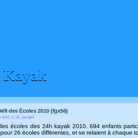
H Kayak
éfi des Écoles 2010 (fgx56)
n 2010, 21:26
, par jg56
 des écoles des 24h kayak 2010. 694 enfants partic
pour 26 écoles différentes, et se relaient à chaque to