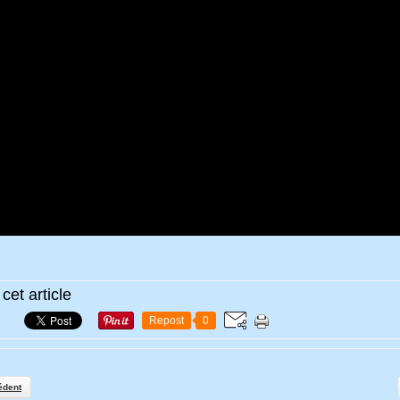
cet article
Repost
0
édent