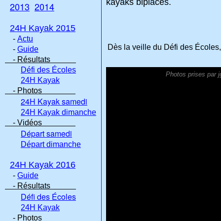
kayaks biplaces.
2013
2014
24H Kayak 2015
-
Actu
Dès la veille du Défi des Écoles
-
Guide
- Résultats
Défi des Écoles
Photos prises par j
24H Kayak
- Photos
24H Kayak samedi
24H Kayak dimanche
- Vidéos
Départ samedi
Départ dimanche
24H Kayak 2016
-
Guide
- Résultats
Défi des Écoles
24H Kayak
- Photos