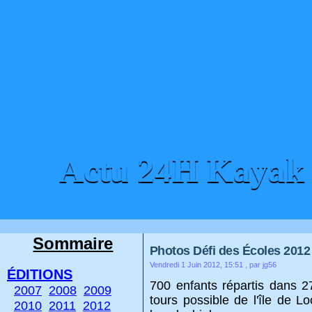
Actu 24H Kayak
ACCUEIL
CONTACT
Sommaire
Photos Défi des Écoles 2012
Vendredi 1 Juin 2012, 15:51
, par jg56
ÉDITIONS
700 enfants répartis dans 27
2007
2008
2009
tours possible de l'île de 
2010
2011
2012