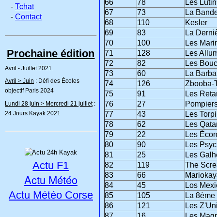
66
78
Les Lutin
Tchat
-
67
73
La Bande
-
Contact
68
110
Kesler
69
83
La Derni
70
100
Les Mari
Prochaine édition
71
128
Les Allu
72
82
Les Bouc
Avril - Juillet 2021.
73
60
La Barba
Avril > Juin
: Défi des Écoles
74
126
Zbooba-
objectif Paris 2024
75
91
Les Reta
76
27
Pompiers
Lundi 28 juin > Mercredi 21 juillet
:
24 Jours Kayak 2021
77
43
Les Torpi
78
62
Les Qata
79
22
Les Écor
80
90
Les Psyc
81
25
Les Gal
Actu F1
82
119
The Scr
83
66
Mariokay
Actu Météo
84
45
Los Mexi
Actu Météo Corse
85
105
La 8ème
86
121
Les Z'Un
87
16
Les Magn