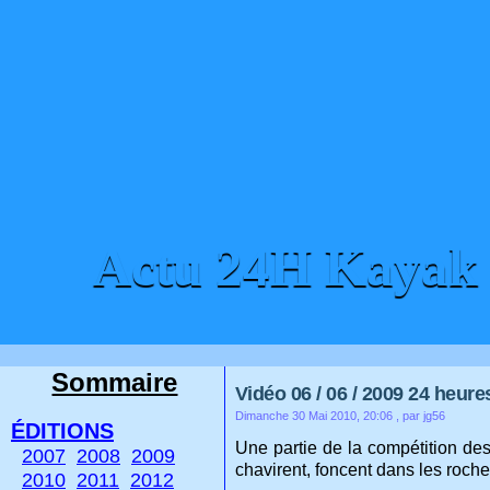
Actu 24H Kayak
ACCUEIL
CONTACT
Sommaire
Vidéo 06 / 06 / 2009 24 heur
Dimanche 30 Mai 2010, 20:06
, par jg56
ÉDITIONS
Une partie de la compétition de
2007
2008
2009
chavirent, foncent dans les rocher
2010
2011
2012