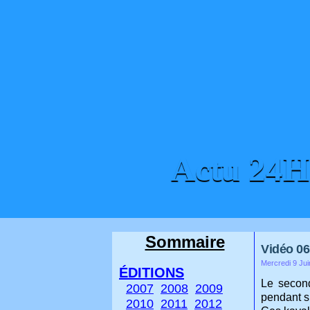
Actu 24
ACCUEIL
CONTACT
Sommaire
Vidéo 06
Mercredi 9 Jui
ÉDITIONS
Le second
2007
2008
2009
pendant s
2010
2011
2012