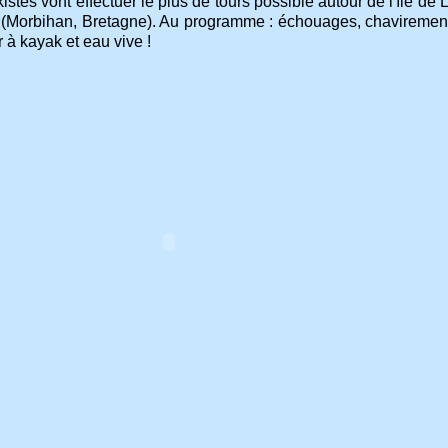
stes vont effectuer le plus de tours possible autour de l'île de L
 (Morbihan, Bretagne). Au programme : échouages, chavirements
 à kayak et eau vive !