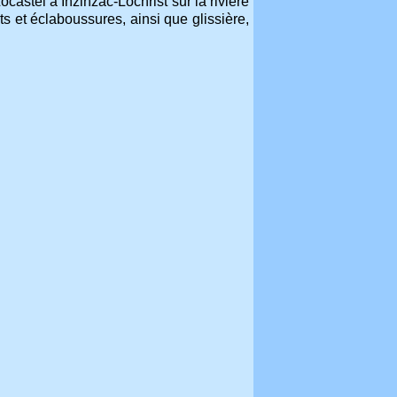
ocastel à Inzinzac-Lochrist sur la rivière
 et éclaboussures, ainsi que glissière,