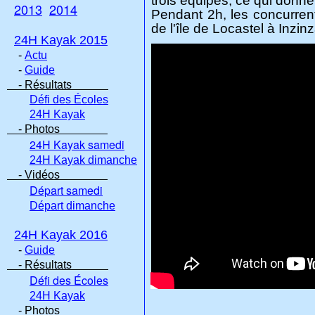
trois équipes, ce qui donne
2013
2014
Pendant 2h, les concurrents
de l'île de Locastel à Inzin
24H Kayak 2015
-
Actu
-
Guide
- Résultats
Défi des Écoles
24H Kayak
- Photos
24H Kayak samedi
24H Kayak dimanche
- Vidéos
Départ samedi
Départ dimanche
24H Kayak 2016
-
Guide
- Résultats
Défi des Écoles
24H Kayak
- Photos