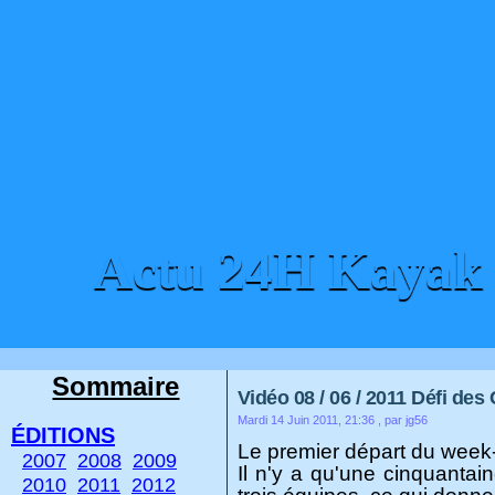
Actu 24H Kayak
ACCUEIL
CONTACT
Sommaire
Vidéo 08 / 06 / 2011 Défi des
Mardi 14 Juin 2011, 21:36
, par jg56
ÉDITIONS
Le premier départ du week-
2007
2008
2009
Il n'y a qu'une cinquantai
2010
2011
2012